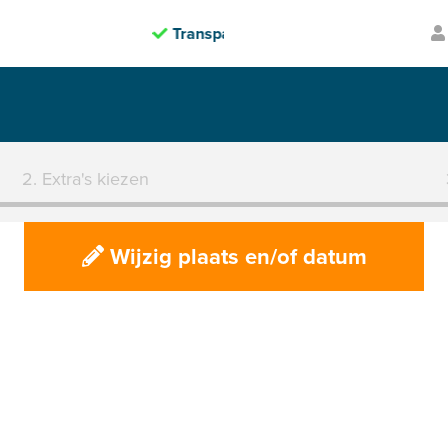
arante prijzen
Volledig verzekerd
2. Extra's kiezen
Wijzig plaats en/of datum