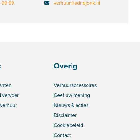
6 99 99
verhuur@adriejonk.nl
k
Overig
lanten
Verhuuraccessoires
 vervoer
Geef uw mening
verhuur
Nieuws & acties
Disclaimer
Cookiebeleid
Contact