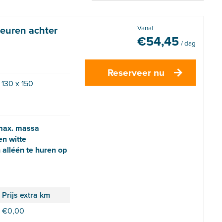
euren achter
Vanaf
€
54,45
/ dag
Reserveer nu
 130 x 150
 max. massa
en witte
 alléén te huren op
Prijs extra km
€
0,00