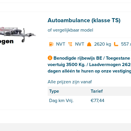
Autoambulance (klasse TS)
of vergelijkbaar model
NVT
NVT
2620 kg
557 
Benodigde rijbewijs BE / Toegestan
voertuig 3500 Kg. / Laadvermogen 2620
dagen alléén te huren op onze vestigi
Alle prijzen zijn vanaf
Type
Tarief
Dag km Vrij.
€
77,44