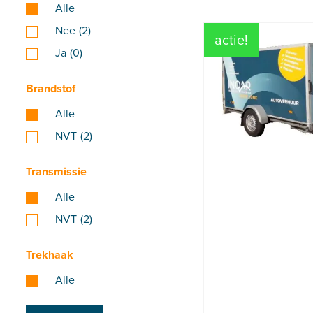
Alle
Nee
(2)
actie!
Ja
(0)
Brandstof
Alle
NVT
(2)
Transmissie
Alle
NVT
(2)
Trekhaak
Alle