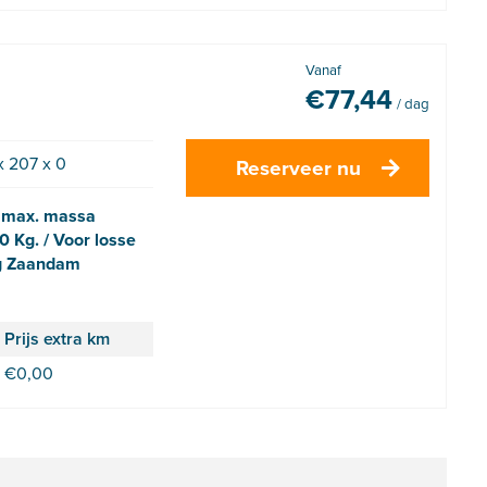
Vanaf
€
77,44
/ dag
x 207 x 0
Reserveer nu
e max. massa
 Kg. / Voor losse
ng Zaandam
Prijs extra km
€
0,00