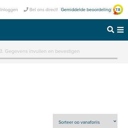
Inclusief pechhulp
Gemiddelde beoordeling:
Inloggen
Bel ons direct!
7.8
Purmerend: 0299 – 469 999
Heerhugowaard: 072 – 30 33 666
Zaandam: 075 – 65 90 123
3. Gegevens invullen en bevestigen