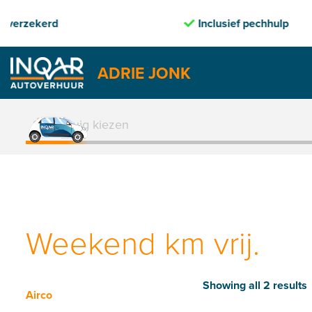
Inclusief pechhulp
Transp
ADRIE JONK
Skip
to
1. Voertuig kiezen
content
Weekend km vrij.
Showing all 2 results
Airco