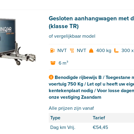
Gesloten aanhangwagen met d
(klasse TR)
of vergelijkbaar model
NVT
NVT
400 kg
300 x
6 m³
Benodigde rijbewijs B / Toegestane
voertuig 750 Kg / Let op! u heeft uw eig
kentekenplaat nodig / Voor losse dagen
onze vestiging Zaandam
Alle prijzen zijn vanaf
Type
Tarief
Dag km Vrij.
€
54,45