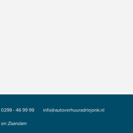
0299 - 46 99 99
info@autoverhuuradriejonk.nl
d en Zaandam