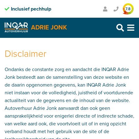
Inclusief pechhulp
Transparante prijzen
7.8
Purmerend: 0299 – 469 999
ADRIE JONK
Heerhugowaard: 072 – 30 33 666
Zaandam: 075 – 65 90 123
Skip
to
content
Disclaimer
Ondanks de constante zorg en aandacht die INQAR Adrie
Jonk besteedt aan de samenstelling van deze website en
de daarin opgenomen gegevens, kan INQAR Adrie Jonk
niet instaan voor de volledigheid, juistheid of voortdurende
actualiteit van de gegevens en de inhoud van de website.
Autoverhuur Adrie Jonk aanvaardt dan ook geen
aansprakelijkheid voor enigerlei directe of indirecte schade,
van welke aard ook, die voortvloeit uit of in enig opzicht
verband houdt met het gebruik van de site of de