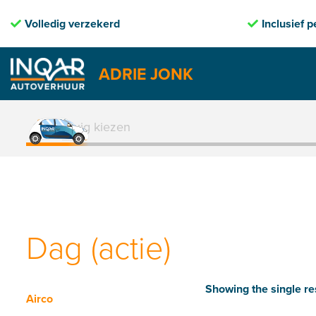
erd
Inclusief pechhulp
ADRIE JONK
Skip
to
1. Voertuig kiezen
content
Dag (actie)
Showing the single re
Airco