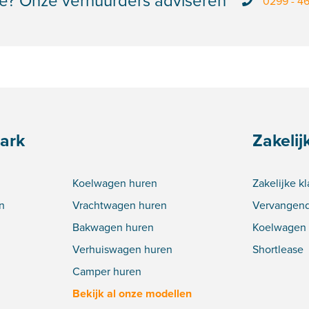
e? Onze verhuurders adviseren
0299 - 4
ark
Zakelij
Koelwagen huren
Zakelijke k
n
Vrachtwagen huren
Vervangend
Bakwagen huren
Koelwagen 
Verhuiswagen huren
Shortlease
Camper huren
Bekijk al onze modellen