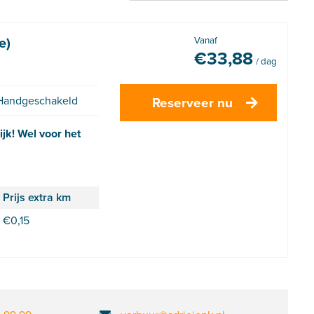
e)
Vanaf
€
33,88
/ dag
Handgeschakeld
Reserveer nu
jk! Wel voor het
Prijs extra km
€
0,15