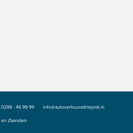
0299 - 46 99 99
info@autoverhuuradriejonk.nl
d en Zaandam