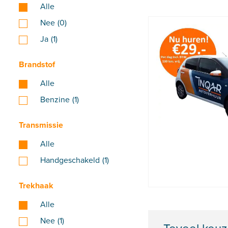
Alle
Nee
(0)
Ja
(1)
Brandstof
Alle
Benzine
(1)
Transmissie
Alle
Handgeschakeld
(1)
Trekhaak
Alle
Nee
(1)