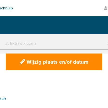
Transparante prijzen
2. Extra's kiezen
Wijzig plaats en/of datum
sult