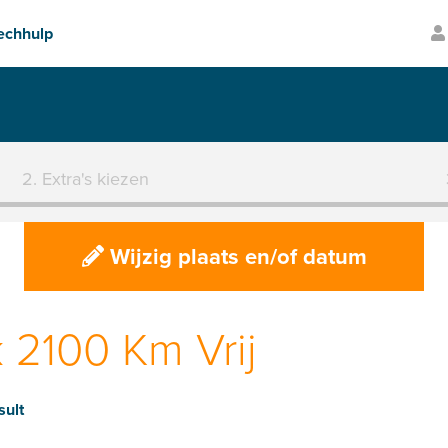
Transparante prijzen
2. Extra's kiezen
Wijzig plaats en/of datum
2100 Km Vrij
sult