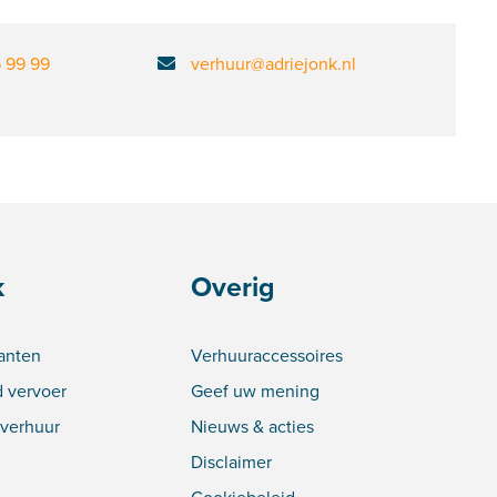
6 99 99
verhuur@adriejonk.nl
k
Overig
lanten
Verhuuraccessoires
 vervoer
Geef uw mening
verhuur
Nieuws & acties
Disclaimer