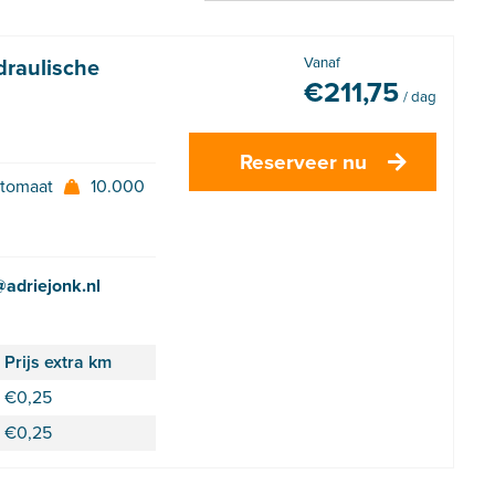
raulische
Vanaf
€
211,75
/ dag
Reserveer nu
tomaat
10.000
adriejonk.nl
Prijs extra km
€
0,25
€
0,25