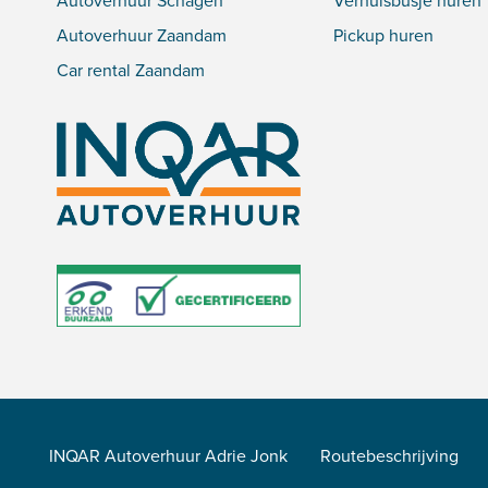
Autoverhuur Schagen
Verhuisbusje huren
Autoverhuur Zaandam
Pickup huren
Car rental Zaandam
INQAR Autoverhuur Adrie Jonk
Routebeschrijving