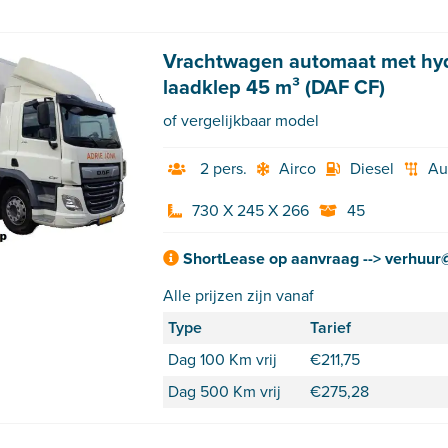
Vrachtwagen automaat met hyd
laadklep 45 m³ (DAF CF)
of vergelijkbaar model
2 pers.
Airco
Diesel
Au
730 X 245 X 266
45
ShortLease op aanvraag --> verhuur@
Alle prijzen zijn vanaf
Type
Tarief
Dag 100 Km vrij
€
211,75
Dag 500 Km vrij
€
275,28