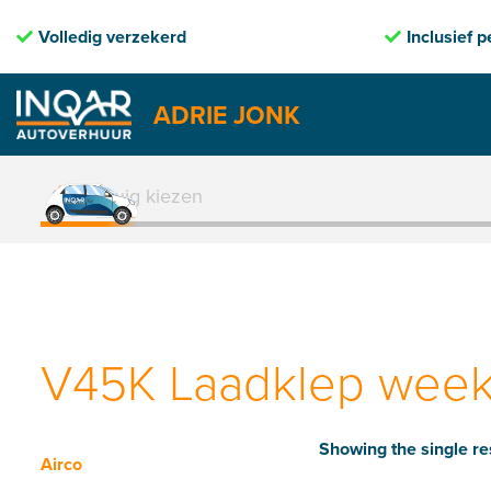
ledig verzekerd
Inclusief pechhulp
ADRIE JONK
Skip
to
1. Voertuig kiezen
content
V45K Laadklep week 
Showing the single re
Airco