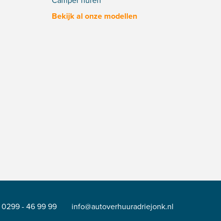
Camper huren
Bekijk al onze modellen
0299 - 46 99 99
info@autoverhuuradriejonk.nl