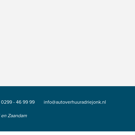
0299 - 46 99 99
info@autoverhuuradriejonk.nl
d en Zaandam