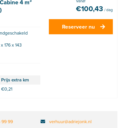
 Cabine 4 m³
Vanaf
€
100,43
)
/ dag
Reserveer nu
ndgeschakeld
 x 176 x 143
Prijs extra km
€
0,21
6 99 99
verhuur@adriejonk.nl