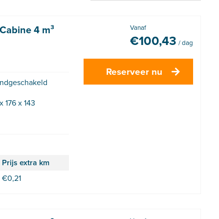
 Cabine 4 m³
Vanaf
€
100,43
/ dag
Reserveer nu
ndgeschakeld
x 176 x 143
Prijs extra km
€
0,21