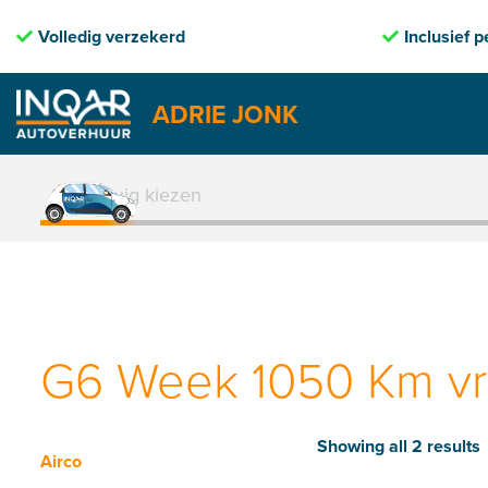
rd
Inclusief pechhulp
ADRIE JONK
Skip
to
1. Voertuig kiezen
content
G6 Week 1050 Km vri
Showing all 2 results
Airco