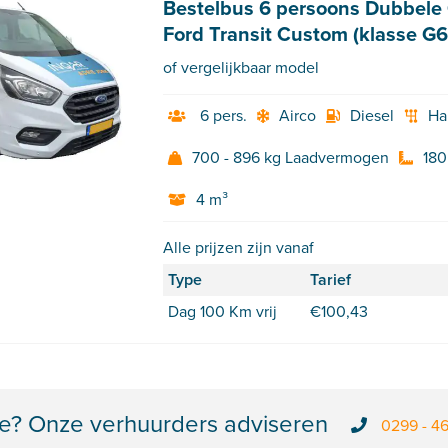
Bestelbus 6 persoons Dubbele
Ford Transit Custom (klasse G6
of vergelijkbaar model
6 pers.
Airco
Diesel
Ha
700 - 896 kg Laadvermogen
180
4 m³
Alle prijzen zijn vanaf
Type
Tarief
Dag 100 Km vrij
€
100,43
e? Onze verhuurders adviseren
0299 - 4