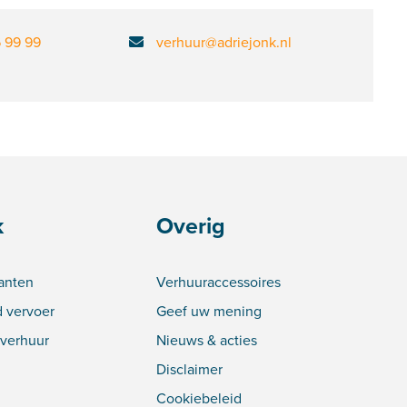
6 99 99
verhuur@adriejonk.nl
k
Overig
lanten
Verhuuraccessoires
 vervoer
Geef uw mening
verhuur
Nieuws & acties
Disclaimer
Cookiebeleid