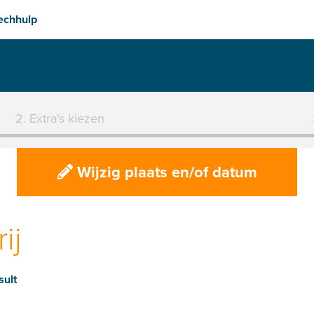
Transparante prijzen
Vol
2. Extra's kiezen
Wijzig plaats en/of datum
ij
sult