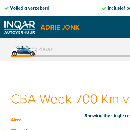
Inclusief pechhulp
ADRIE JONK
Skip
to
1. Voertuig kiezen
content
CBA Week 700 Km vr
Showing the single re
Airco