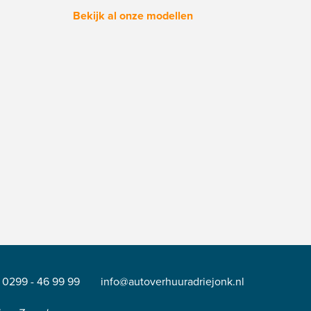
Bekijk al onze modellen
0299 - 46 99 99
info@autoverhuuradriejonk.nl