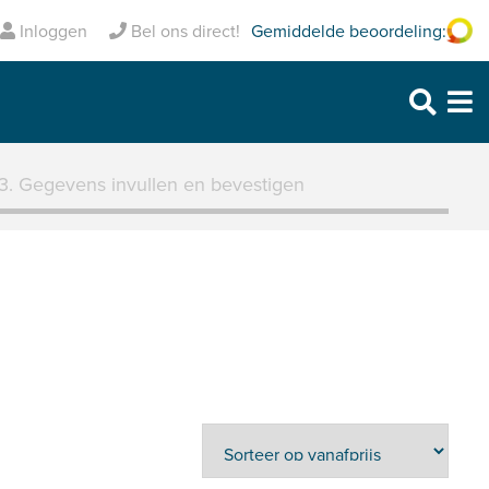
ledig verzekerd
Inclusief pechhulp
Inloggen
Bel ons direct!
Gemiddelde beoordeling:
Purmerend: 0299 – 469 999
Heerhugowaard: 072 – 30 33 666
Zaandam: 075 – 65 90 123
3. Gegevens invullen en bevestigen