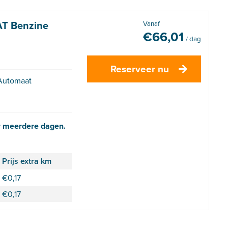
T Benzine
Vanaf
€
66,01
/ dag
Reserveer nu
Automaat
r meerdere dagen.
Prijs extra km
€
0,17
€
0,17