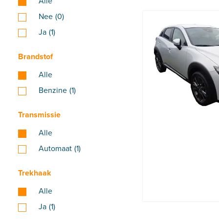
Alle
Nee
(0)
Ja
(1)
Brandstof
Alle
Benzine
(1)
Transmissie
Alle
Automaat
(1)
Trekhaak
Alle
Ja
(1)