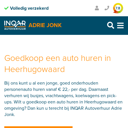
Volledig verzekerd
Inclusief pechhulp
7.8
Purmerend: 0299 – 469 999
ADRIE JONK
Heerhugowaard: 072 – 30 33 666
Zaandam: 075 – 65 90 123
Skip
to
content
Goedkoop een auto huren in
Heerhugowaard
Bij ons kunt u al een jonge, goed onderhouden
personenauto huren vanaf € 22,- per dag. Daarnaast
verhuren wij busjes, vrachtwagens, koelwagens en pick-
ups. Wilt u goedkoop een auto huren in Heerhugowaard en
omgeving? Dan kun u terecht bij INQAR Autoverhuur Adrie
Jonk.