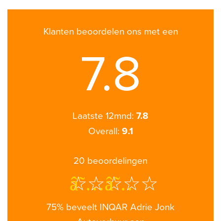
Klanten beoordelen ons met een
7.8
Laatste 12mnd:
7.8
Overall:
9.1
20
beoordelingen
â˜…â˜…â˜…â˜…
75% beveelt INQAR Adrie Jonk