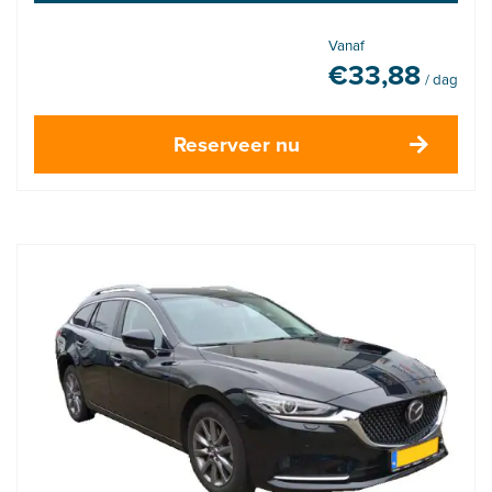
Vanaf
€
33,88
/ dag
Reserveer nu