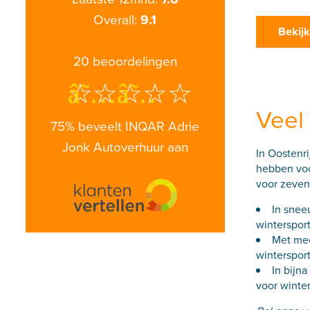
Overall:
9.1
Bekijk
20
beoordelingen
â˜…â˜…â˜…â˜…â˜
Veel 
75% beveelt INQAR Adrie
Jonk Autoverhuur aan
In Oostenri
hebben voo
voor zeven
In snee
wintersport
Met mee
winterspor
In bijn
voor winte