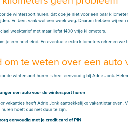
a kilometers geen probleem
or de wintersport huren, dat doe je niet voor een paar kilomete
rijden. En bent vaak wel een week weg. Daarom hebben wij een
iaal weektarief met maar liefst 1400 vrije kilometers.
m je een heel eind. En eventuele extra kilometers rekenen we te
 om te weten over een auto v
or de wintersport huren is heel eenvoudig bij Adrie Jonk. Helema
langer een auto voor de wintersport huren
or vakanties heeft Adrie Jonk aantrekkelijke vakantietarieven. 
 huren hoeft dus niet duur te zijn.
borg eenvoudig met je credit card of PIN