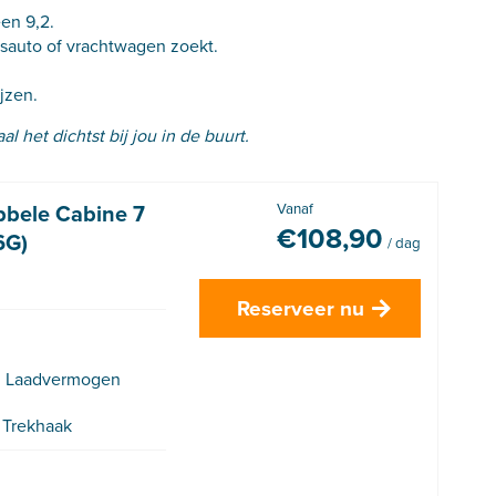
en 9,2.
insauto of vrachtwagen zoekt.
jzen.
l het dichtst bij jou in de buurt.
bbele Cabine 7
Vanaf
€
108,90
6G)
/ dag
Reserveer nu
g Laadvermogen
Trekhaak