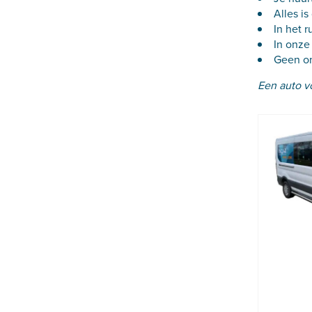
Alles i
In het 
In onze 
Geen on
Een auto vo