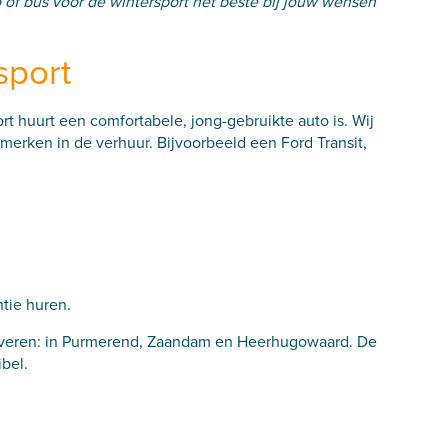
 of bus voor de wintersport het beste bij jouw wensen
sport
rt huurt een comfortabele, jong-gebruikte auto is. Wij
e merken in de verhuur. Bijvoorbeeld een
Ford Transit
,
:
tie huren.
veren: in
Purmerend
,
Zaandam
en
Heerhugowaard
. De
ibel.