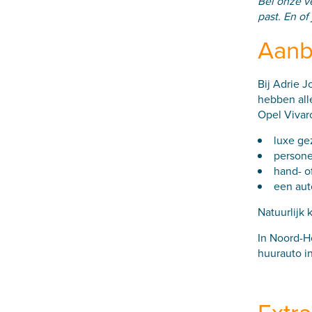
Bel onze
ve
past. En of
Aanb
Bij Adrie J
hebben all
Opel Vivar
luxe ge
persone
hand- o
een aut
Natuurlijk
In Noord-Ho
huurauto in