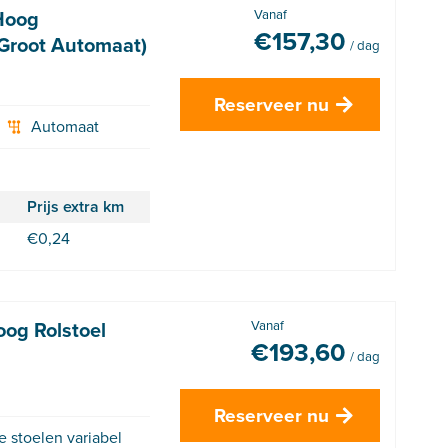
Hoog
Vanaf
€
157,30
root Automaat)
/ dag
Reserveer nu
Automaat
Prijs extra km
€
0,24
oog Rolstoel
Vanaf
€
193,60
/ dag
Reserveer nu
se stoelen variabel