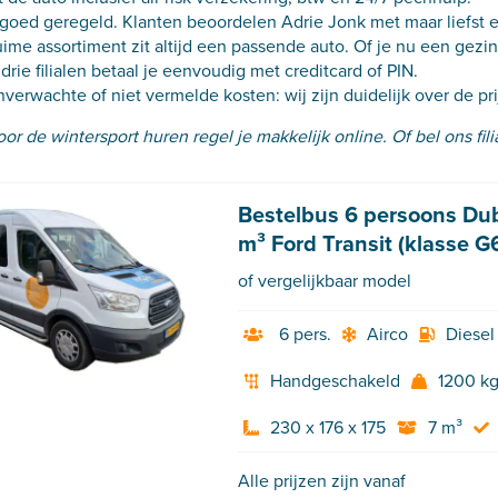
s goed geregeld. Klanten beoordelen Adrie Jonk met maar liefst e
ruime assortiment zit altijd een passende auto. Of je nu een gez
drie filialen betaal je eenvoudig met creditcard of PIN.
verwachte of niet vermelde kosten: wij zijn duidelijk over de pri
or de wintersport huren regel je makkelijk online. Of bel ons filiaa
Bestelbus 6 persoons Du
m³ Ford Transit (klasse G
of vergelijkbaar model
6 pers.
Airco
Diesel
Handgeschakeld
1200 k
230 x 176 x 175
7 m³
Alle prijzen zijn vanaf