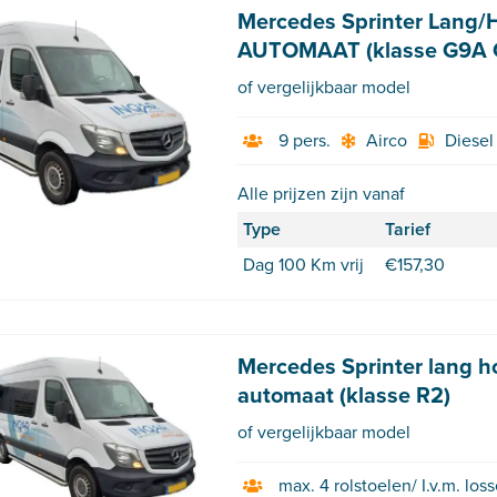
Mercedes Sprinter Lang/
AUTOMAAT (klasse G9A G
of vergelijkbaar model
9 pers.
Airco
Diesel
Alle prijzen zijn vanaf
Type
Tarief
Dag 100 Km vrij
€
157,30
Mercedes Sprinter lang h
automaat (klasse R2)
of vergelijkbaar model
max. 4 rolstoelen/ I.v.m. los