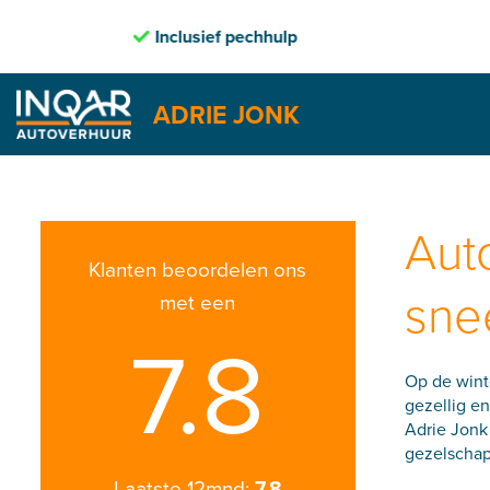
Inclusief pechhulp
Transparan
ADRIE JONK
Skip
to
content
Aut
Klanten beoordelen ons
sne
met een
7.8
Op de winte
gezellig en
Adrie Jonk 
gezelschap
Laatste 12mnd:
7.8