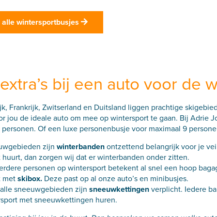
 alle wintersportbusjes
…
extra’s bij een auto voor de 
jk, Frankrijk, Zwitserland en Duitsland liggen prachtige skigebie
r jou de ideale auto om mee op wintersport te gaan. Bij Adrie J
 personen. Of een luxe personenbusje voor maximaal 9 personen
uwgebieden zijn
winterbanden
ontzettend belangrijk voor je vei
 huurt, dan zorgen wij dat er winterbanden onder zitten.
rdere personen op wintersport betekent al snel een hoop bagage
t met
skibox
.
Deze past op al onze auto’s en minibusjes.
a alle sneeuwgebieden zijn
sneeuwkettingen
verplicht. Iedere b
rsport met
sneeuwkettingen
huren.