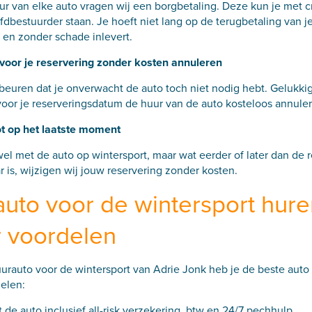
ur van elke auto vragen wij een borgbetaling. Deze kun je met c
dbestuurder staan. Je hoeft niet lang op de terugbetaling van je 
 en zonder schade inlevert.
 voor je reservering zonder kosten annuleren
euren dat je onverwacht de auto toch niet nodig hebt. Gelukkig z
voor je reserveringsdatum de huur van de auto kosteloos annule
ot op het laatste moment
el met de auto op wintersport, maar wat eerder of later dan de 
 is, wijzigen wij jouw reservering zonder kosten.
uto voor de wintersport hure
 voordelen
rauto voor de wintersport van Adrie Jonk heb je de beste auto v
elen:
 de auto inclusief all-risk verzekering, btw en 24/7 pechhulp.