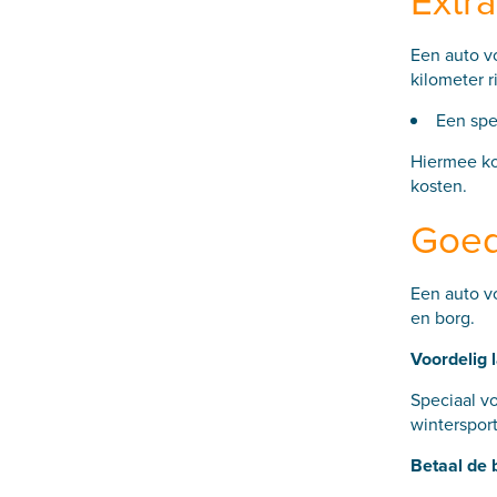
Extr
Een auto vo
kilometer 
Een spec
Hiermee ko
kosten.
Goed
Een auto vo
en borg.
Voordelig 
Speciaal vo
wintersport
Betaal de 