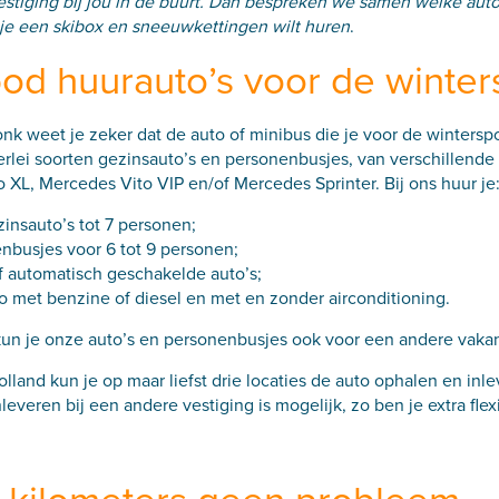
stiging bij jou in de buurt. Dan bespreken we samen welke auto
 je een skibox en sneeuwkettingen wilt huren
.
od huurauto’s voor de winter
onk weet je zeker dat de auto of minibus die je voor de winterspo
erlei soorten
gezinsauto’s
en
personenbusjes
, van verschillend
o XL
,
Mercedes Vito VIP
en/of
Mercedes Sprinter
. Bij ons huur je
zinsauto’s tot 7 personen;
nbusjes voor 6 tot 9 personen;
f automatisch geschakelde auto’s;
o met benzine of diesel en met en zonder airconditioning.
 kun je onze auto’s en personenbusjes ook voor een andere vakan
lland kun je op maar liefst
drie locaties
de auto ophalen en inle
leveren bij een andere vestiging is mogelijk, zo ben je extra flex