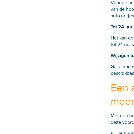
Voor de hu
van de hoof
auto netjes
Tot 24 uur
Het kan geb
tot 24 uur 
Wijzigen t
Ga je nog w
beschikbaar
Een a
meer
Met een huu
deze voord
Je huurt