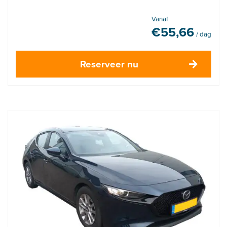
Vanaf
€
55,66
/ dag
Reserveer nu