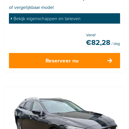
of vergelijkbaar model
Bekijk eigenschappen en tarieven
Vanaf
€
82,28
/ dag
Reserveer nu