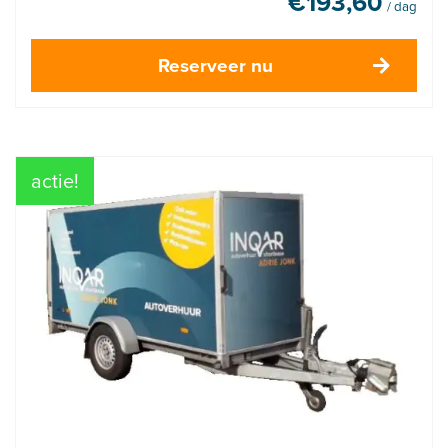
€
193,60
/ dag
Reserveer nu
actie!