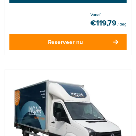
Vanaf
€
119,79
/ dag
Reserveer nu