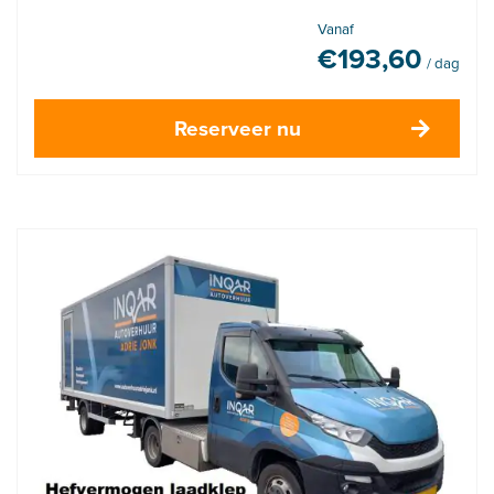
Vanaf
€
193,60
/ dag
Reserveer nu